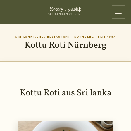
සිංහල
தமிழ்
&
SRI LANKAN CUISINE
SRI-LANKISCHES RESTAURANT · NÜRNBERG · SEIT 1987
Kottu Roti Nürnberg
Kottu Roti aus Sri lanka